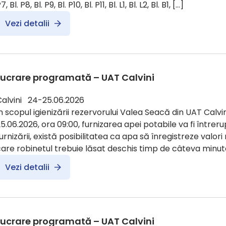
7, Bl. P8, Bl. P9, Bl. P10, Bl. P11, Bl. L1, Bl. L2, Bl. B1, […]
Vezi detalii
Lucrare programată – UAT Calvini
Calvini 24-25.06.2026
n scopul igienizării rezervorului Valea Seacă din UAT Calvin
5.06.2026, ora 09:00, furnizarea apei potabile va fi întreru
urnizării, există posibilitatea ca apa să înregistreze valori
are robinetul trebuie lăsat deschis timp de câteva minute
Vezi detalii
Lucrare programată – UAT Calvini