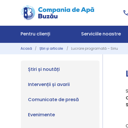
Pentru clienți
Serviciile noastre
Acasă
Știri și articole
Lucrare programată – Siriu
Știri și noutăți
Intervenții și avarii
Comunicate de presă
S
Evenimente
C