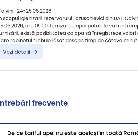
Calvini 24-25.06.2026
n scopul igienizării rezervorului Lazuschievici din UAT Calvin
5.06.2026, ora 09:00, furnizarea apei potabile va fi întreru
urnizării, există posibilitatea ca apa să înregistreze valori
are robinetul trebuie lăsat deschis timp de câteva minut
Vezi detalii
Întrebări frecvente
De ce tariful apei nu este același în toată Rom