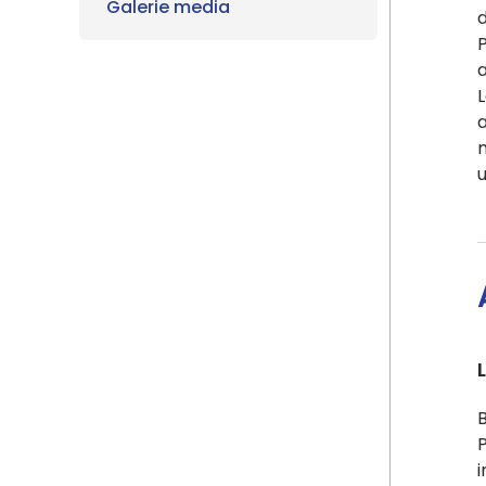
Galerie media
d
P
a
L
a
P
i