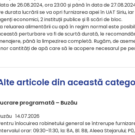
ata de 26.08.2024, ora 23:00 și până în data de 27.08.2024
e durata lucrării se va opri furnizarea apei în UAT Siriu, ia
genți economici, 2 instituții publice și 8 scări de bloc.
a reluarea alimentării cu apă în regim normal este posib
ceastă perturbare va fi de scurtă durată, le recomandăm 
menajere, până la limpezirea completă. Rugăm, de asemen
unor cantități de apă care să le acopere necesarul pe p
Alte articole din această catego
Lucrare programată – Buzău
Buzău 14.07.2026
entru înlocuirea robinetului general se întrerupe furnizare
ntervalul orar: 09:30–11:30, la: 8A, Bl. 8B, Aleea Stejarului; P0, Bl.