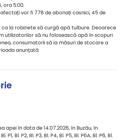
, ora 5:00.
r afectați vor fi 778 de abonați casnici, 45 de
il ca la robinete să curgă apă tulbure. Deoarece
utilizatorilor să nu folosească apă în scopuri
ea, consumatorii să ia măsuri de stocare a
erioada anunțată
rie
a apei în data de 14.07.2026, în Buzău, în
 P1, Bl. P2, Bl. P3, Bl. P4, Bl. P5, Bl. P6A, Bl. P6, Bl.