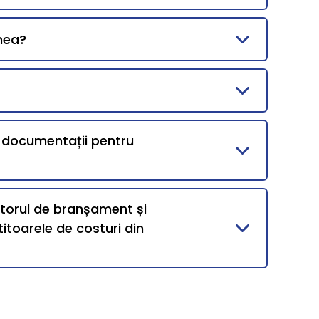
mea?
i documentații pentru
ntorul de branșament și
itoarele de costuri din