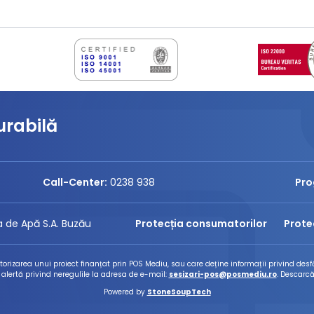
urabilă
Call-Center:
0238 938
Pro
 de Apă S.A. Buzău
Protecția consumatorilor
Prote
izarea unui proiect finanțat prin POS Mediu, sau care deține informații privind desfă
 alertă privind neregulile la adresa de e-mail:
sesizari-pos@posmediu.ro
. Descarcă
Powered by
StoneSoupTech