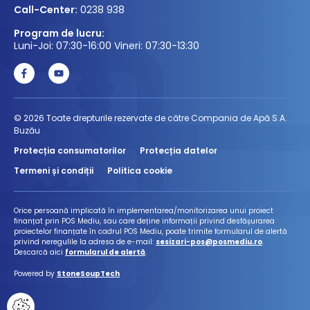
Call-Center:
0238 938
Program de lucru:
Luni-Joi: 07:30-16:00 Vineri: 07:30-13:30
© 2026 Toate drepturile rezervate de către Compania de Apă S.A.
Buzău
Protecția consumatorilor
Protecția datelor
Termeni și condiții
Politica cookie
Orice persoană implicată în implementarea/monitorizarea unui proiect
finanțat prin POS Mediu, sau care deține informații privind desfășurarea
proiectelor finanțate în cadrul POS Mediu, poate trimite formularul de alertă
privind neregulile la adresa de e-mail:
sesizari-pos@posmediu.ro
.
Descarcă aici
formularul de alertă
.
Powered by
StoneSoupTech