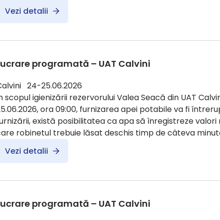
Vezi detalii
Lucrare programată – UAT Calvini
Calvini 24-25.06.2026
n scopul igienizării rezervorului Valea Seacă din UAT Calvin
5.06.2026, ora 09:00, furnizarea apei potabile va fi întreru
urnizării, există posibilitatea ca apa să înregistreze valori
are robinetul trebuie lăsat deschis timp de câteva minute
Vezi detalii
Lucrare programată – UAT Calvini