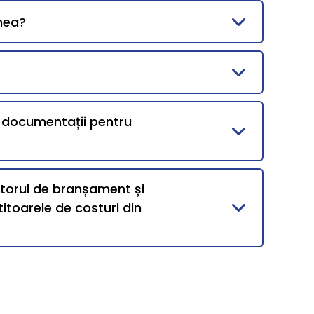
mea?
i documentații pentru
ntorul de branșament și
itoarele de costuri din