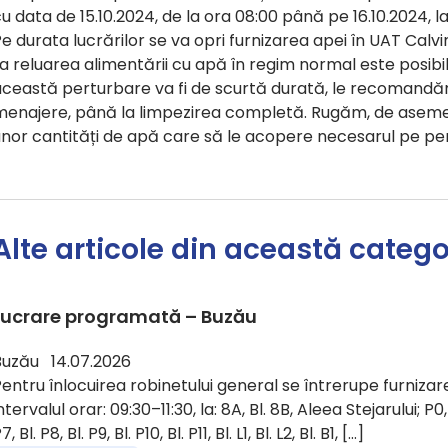
u data de 15.10.2024, de la ora 08:00 până pe 16.10.2024, la
e durata lucrărilor se va opri furnizarea apei în UAT Calvini
a reluarea alimentării cu apă în regim normal este posib
ceastă perturbare va fi de scurtă durată, le recomandăm 
menajere, până la limpezirea completă. Rugăm, de asemen
unor cantități de apă care să le acopere necesarul pe pe
Alte articole din această catego
Lucrare programată – Buzău
Buzău 14.07.2026
entru înlocuirea robinetului general se întrerupe furnizare
ntervalul orar: 09:30–11:30, la: 8A, Bl. 8B, Aleea Stejarului; P0, Bl.
7, Bl. P8, Bl. P9, Bl. P10, Bl. P11, Bl. L1, Bl. L2, Bl. B1, […]