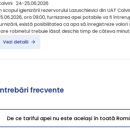
Calvini 24-25.06.2026
n scopul igienizării rezervorului Lazuschievici din UAT Calvin
5.06.2026, ora 09:00, furnizarea apei potabile va fi întreru
urnizării, există posibilitatea ca apa să înregistreze valori
are robinetul trebuie lăsat deschis timp de câteva minut
Vezi detalii
Întrebări frecvente
De ce tariful apei nu este același în toată Rom