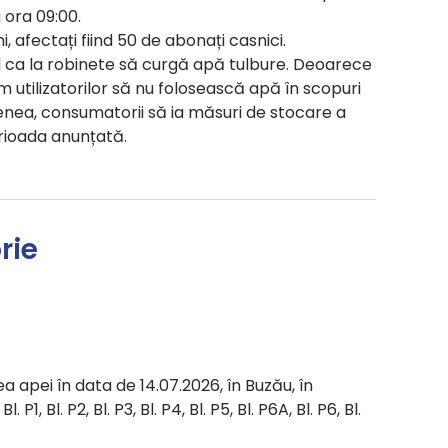
 ora 09:00.
, afectați fiind 50 de abonați casnici.
il ca la robinete să curgă apă tulbure. Deoarece
utilizatorilor să nu folosească apă în scopuri
ea, consumatorii să ia măsuri de stocare a
rioada anunțată.
rie
a apei în data de 14.07.2026, în Buzău, în
 P1, Bl. P2, Bl. P3, Bl. P4, Bl. P5, Bl. P6A, Bl. P6, Bl.