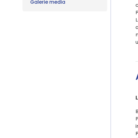
Galerie media
c
P
L
a
P
i
P