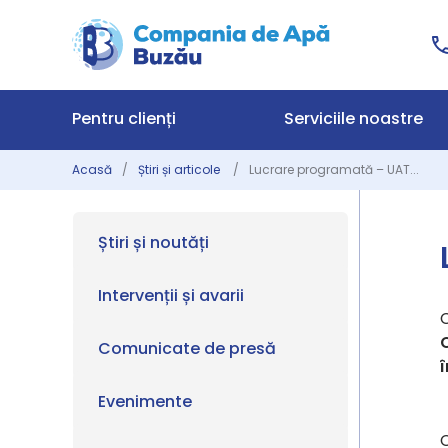
Pentru clienți
Serviciile noastre
Acasă
Știri și articole
Lucrare programată – UAT...
Știri și noutăți
Intervenții și avarii
C
Comunicate de presă
Evenimente
C