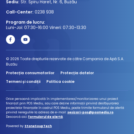
Sediu:
Str. Spiru Haret, Nr. 6, Buzău
Call-Center:
0238 938
Program de lucru:
Luni-Joi: 07:30-16:00 Vineri: 07:30-13:30
© 2026 Toate drepturile rezervate de către Compania de Apă S.A.
Buzău
Protecția consumatorilor
Protecția datelor
Termeni și condiții
Politica cookie
Orice persoană implicată în implementarea/monitorizarea unui proiect
finanțat prin POS Mediu, sau care deține informații privind desfășurarea
proiectelor finanțate în cadrul POS Mediu, poate trimite formularul de alertă
privind neregulile la adresa de e-mail:
sesizari-pos@posmediu.ro
.
Descarcă aici
formularul de alertă
.
Powered by
StoneSoupTech