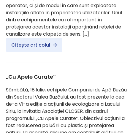
operator, ci și de modul în care sunt exploatate
instalațiile aflate în proprietatea utilizatorilor. Unul
dintre echipamentele cu rol important în
protejarea acestor instalații aparținând rețelei de
canalizare este clapeta de sens. […]
Citește articolul
„Cu Apele Curate”
Sâmbătă, 18 Iulie, echipele Companiei de Apă Buzău
din Sectorul Valea Buzăului, au fost prezente la cea
de-a VI-a ediție a acțiunii de ecologizare a Lacului
Siriu, la invitația Asociației CLOSER, din cadrul
programului „Cu Apele Curate”. Obiectivul acțiunii a
fost reducerea poluării cu plastic și protejarea
naturii. La această misiune am contribuit alături de