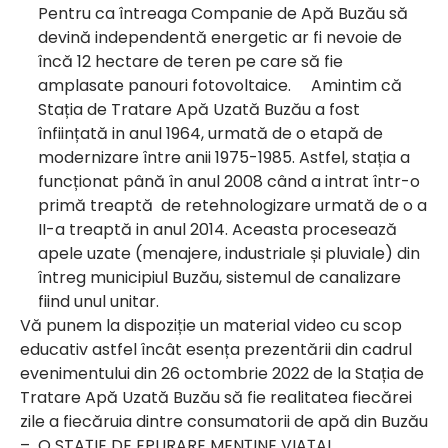
Pentru ca întreaga Companie de Apă Buzău să
devină independentă energetic ar fi nevoie de
încă 12 hectare de teren pe care să fie
amplasate panouri fotovoltaice. Amintim că
Stația de Tratare Apă Uzată Buzău a fost
înființată in anul 1964, urmată de o etapă de
modernizare între anii 1975-1985. Astfel, stația a
funcționat până în anul 2008 când a intrat într-o
primă treaptă de retehnologizare urmată de o a
II-a treaptă in anul 2014. Aceasta procesează
apele uzate (menajere, industriale și pluviale) din
întreg municipiul Buzău, sistemul de canalizare
fiind unul unitar.
Vă punem la dispoziție un material video cu scop
educativ astfel încât esența prezentării din cadrul
evenimentului din 26 octombrie 2022 de la Stația de
Tratare Apă Uzată Buzău să fie realitatea fiecărei
zile a fiecăruia dintre consumatorii de apă din Buzău
– O STAȚIE DE EPURARE MENȚINE VIAȚA!