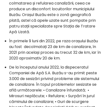
colmatarea și refularea canalizării, ceea ce
produce un disconfort locuitorilor municipiului
Buzău. Orașul Buzău este o zonă geografică
plată, astel că apele uzate sunt pompate prin
patru stații specializate spre Stația de Tratare
Apă Uzată.
În primele 9 luni din 2022, pe raza orașului Buzău
au fost decolmatați 23 de km de canalizare, în
2021 prin același proces au trecut 32 de km, iar în
2020 aproximativ 20 de km.
De la începutul anului 2022, la dispeceratul
Companiei de Apă S.A. Buzău s-au primit peste
3.000 de sesizări privind probleme ale sistemului
de canalizare. În topul problemelor sesizate se
află următoarele: • Canalizare înfundată; •
Mirosuri neplăcute; • Refulare; • Surpări în jurul
căminului de canalizare; • Guri de scurgere