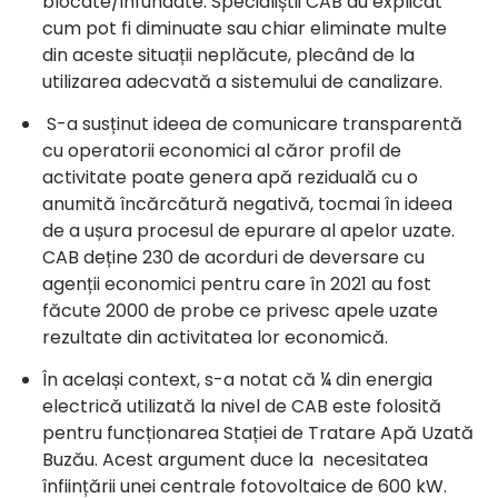
blocate/infundate. Specialiștii CAB au explicat
cum pot fi diminuate sau chiar eliminate multe
din aceste situații neplăcute, plecând de la
utilizarea adecvată a sistemului de canalizare.
S-a susținut ideea de comunicare transparentă
cu operatorii economici al căror profil de
activitate poate genera apă reziduală cu o
anumită încărcătură negativă, tocmai în ideea
de a ușura procesul de epurare al apelor uzate.
CAB deține 230 de acorduri de deversare cu
agenții economici pentru care în 2021 au fost
făcute 2000 de probe ce privesc apele uzate
rezultate din activitatea lor economică.
În același context, s-a notat că ¼ din energia
electrică utilizată la nivel de CAB este folosită
pentru funcționarea Stației de Tratare Apă Uzată
Buzău. Acest argument duce la necesitatea
înființării unei centrale fotovoltaice de 600 kW.