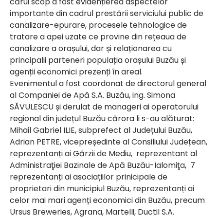
cărui scop a fost evidențierea aspectelor
importante din cadrul prestării serviciului public de
canalizare-epurare, procesele tehnologice de
tratare a apei uzate ce provine din rețeaua de
canalizare a orașului, dar și relaționarea cu
principalii parteneri populația orașului Buzău și
agenții economici prezenți în areal.
Evenimentul a fost coordonat de directorul general
al Companiei de Apă S.A. Buzău, ing. Simona
SĂVULESCU și derulat de manageri ai operatorului
regional din județul Buzău cărora li s-au alăturat:
Mihail Gabriel ILIE, subprefect al Județului Buzău,
Adrian PETRE, vicepreședinte al Consiliului Județean,
reprezentanți ai Gărzii de Mediu, reprezentant al
Administraţiei Bazinale de Apă Buzău-Ialomiţa, 7
reprezentanți ai asociațiilor prinicipale de
proprietari din municipiul Buzău, reprezentanți ai
celor mai mari agenți economici din Buzău, precum
Ursus Breweries, Agrana, Martelli, Ductil S.A.