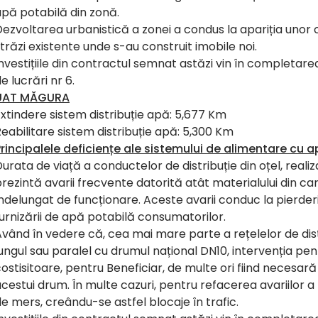
pă potabilă din zonă.
ezvoltarea urbanistică a zonei a condus la apariția unor 
trăzi existente unde s-au construit imobile noi.
nvestițiile din contractul semnat astăzi vin în completarea 
e lucrări nr 6.
UAT MĂGURA
xtindere sistem distribuție apă: 5,677 Km
eabilitare sistem distribuție apă: 5,300 Km
rincipalele deficiențe ale sistemului de alimentare cu a
urata de viață a conductelor de distribuție din oțel, reali
rezintă avarii frecvente datorită atât materialului din care
ndelungat de funcționare. Aceste avarii conduc la pierder
urnizării de apă potabilă consumatorilor.
vând în vedere că, cea mai mare parte a rețelelor de dist
ungul sau paralel cu drumul național DN10, intervenția pe
ostisitoare, pentru Beneficiar, de multe ori fiind necesa
cestui drum. În multe cazuri, pentru refacerea avariilor 
e mers, creându-se astfel blocaje în trafic.