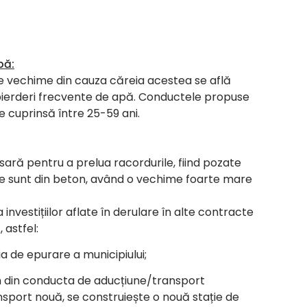
pă:
de vechime din cauza căreia acestea se află
 pierderi frecvente de apă. Conductele propuse
e cuprinsă între 25-59 ani.
ară pentru a prelua racordurile, fiind pozate
e sunt din beton, având o vechime foarte mare
investițiilor aflate în derulare în alte contracte
 astfel:
a de epurare a municipiului;
 km din conducta de aducțiune/transport
sport nouă, se construiește o nouă stație de