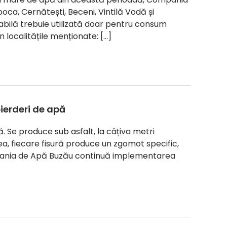
ăpoca, Cernătești, Beceni, Vintilă Vodă și
abilă trebuie utilizată doar pentru consum
localitățile menționate: […]
pierderi de apă
. Se produce sub asfalt, la câțiva metri
a, fiecare fisură produce un zgomot specific,
ania de Apă Buzău continuă implementarea