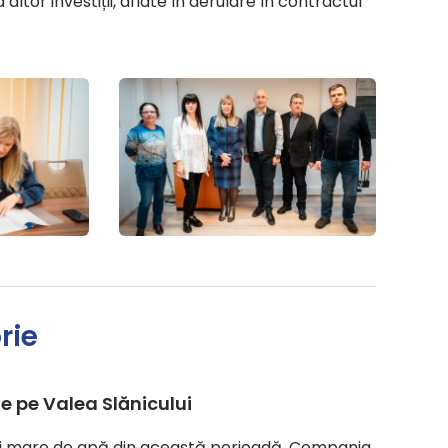
altor investiții, aflate în derulare în contractul
rie
le pe Valea Slănicului
ului mare de apă din această perioadă, Compania