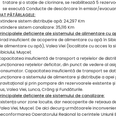
tratare și o stație de clorinare, se reabilitează 5 rezerv
se execută Conducte de descărcare în emisar/evacuare
UAT PĂTÂRLAGELE:
xtindere sistem distribuție apă: 24,297 Km
xtindere sistem canalizare: 35,116 Km
rincipalele deficiențe ale sistemului de alimentare cu a
rad insuficient de acoperire de alimentare cu apă în Sibici
e alimentare cu apă), Valea Viei (localitate cu acces la s
ibiciului, Mușcel;
apacitatea insuficientă de transport a rețelelor de distri
uncționarea rețelelor deficitar, din punct de vedere al asigu
onsumator. Capacitatea insuficientă de transport se dato
uncționare a sistemului de alimentare și distribuție a apei
ravitațional și prin pompare din rezervoarele existente și 
us, Valea Viei, Lunca, Crâng și Fundăturile.
rincipalele deficiențe ale sistemului de canalizare:
xistența unor zone locuite, dar neacoperite de rețeaua de 
alea Viei, Mușcel. De aici decurg următoarele inconvenient
econformarea Operatorului Regional la cerințele Uniunii 