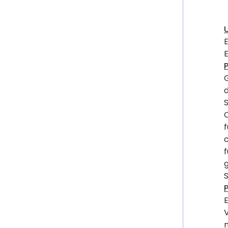
E
E
P
G
d
S
C
f
c
f
g
S
P
E
V
n