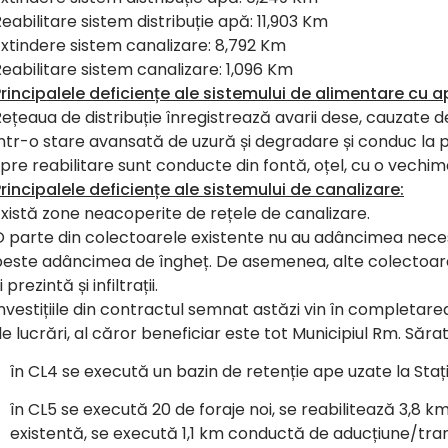
eabilitare sistem distribuție apă: 11,903 Km
xtindere sistem canalizare: 8,792 Km
eabilitare sistem canalizare: 1,096 Km
rincipalele deficiențe ale sistemului de
alimentare cu a
ețeaua de distribuție înregistrează avarii dese, cauzate 
într-o stare avansată de uzură și degradare și conduc la
pre reabilitare sunt conducte din fontă, oțel, cu o vechim
rincipalele deficiențe ale sistemului de canalizare:
xistă zone neacoperite de rețele de canalizare.
 parte din colectoarele existente nu au adâncimea neces
peste adâncimea de îngheț. De asemenea, alte colectoar
i prezintă și infiltrații.
nvestițiile din contractul semnat astăzi vin în completarea 
e lucrări, al căror beneficiar este tot Municipiul Rm. Sărat,
în CL4 se execută un bazin de retenție ape uzate la Stați
în CL5 se execută 20 de foraje noi, se reabilitează 3,8
existentă, se execută 1,1 km conductă de aducțiune/tran