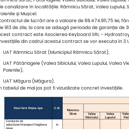
e canalizare în localitățile: Râmnicu Sărat, Valea Lupului, S
oienile și Mușcel.
ontractul de lucrări are o valoare de 89.474.911,75 lei, 
e 913 de zile, la care se adaugă perioada de garanție de
acest contract este Asocierea Keyboard SRL – Hydrostroy
nvestițiile din cadrul acestui contract se vor executa în 3 
UAT Râmnicu Sărat (Municipiul Râmnicu Sărat),
UAT Pătârlagele (Valea Sibiciului, Valea Lupului, Valea Viei
Poienile),
UAT Măgura (Măgura).
n tabelul de mai jos pot fi vizualizate concret investițiile.