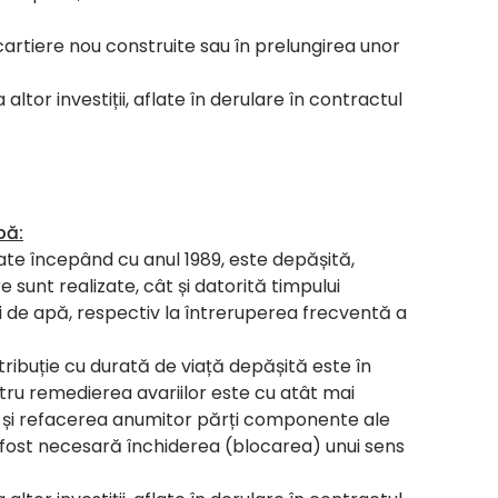
cartiere nou construite sau în prelungirea unor
altor investiții, aflate în derulare în contractul
pă:
zate începând cu anul 1989, este depășită,
 sunt realizate, cât și datorită timpului
i de apă, respectiv la întreruperea frecventă a
ribuție cu durată de viață depășită este în
ntru remedierea avariilor este cu atât mai
ră și refacerea anumitor părți componente ale
a fost necesară închiderea (blocarea) unui sens