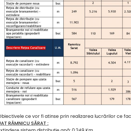
biectivele ce vor fi atinse prin realizarea lucrărilor ce f
UAT RÂMNICU SĂRAT :
xtindere sistem distribuție apă: 0,249 Km