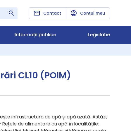
Contact
Contul meu
Informații publice
Legislație
rări CL10 (POIM)
ște infrastructura de apă și apă uzată. Astăzi,
Rețele de alimentare cu apă în localitățile:
Valea Viei, Mușcel, Mărunțișu și Măgura și rețele