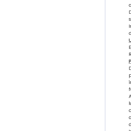
a
D
s
I
d
E
R
P
D
p
î
f
A
l
c
a
d