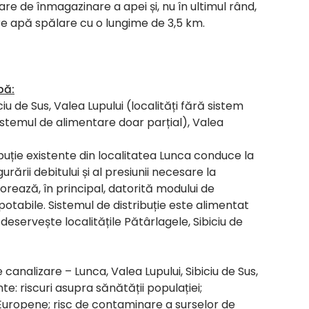
oare de înmagazinare a apei și, nu în ultimul rând,
 apă spălare cu o lungime de 3,5 km.
pă:
u de Sus, Valea Lupului (localități fără sistem
istemul de alimentare doar parțial), Valea
buție existente din localitatea Lunca conduce la
rării debitului și al presiunii necesare la
rează, în principal, datorită modului de
 potabile. Sistemul de distribuție este alimentat
deservește localitățile Pătârlagele, Sibiciu de
canalizare – Lunca, Valea Lupului, Sibiciu de Sus,
e: riscuri asupra sănătății populației;
Europene; risc de contaminare a surselor de