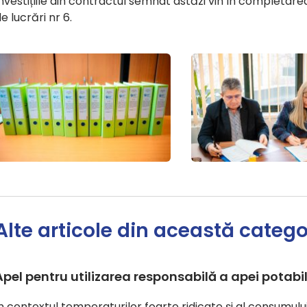
nvestițiile din contractul semnat astăzi vin în completarea 
e lucrări nr 6.
Alte articole din această catego
Apel pentru utilizarea responsabilă a apei potabi
În contextul temperaturilor foarte ridicate și al consum