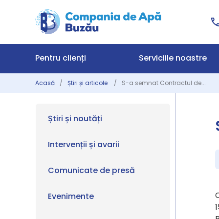
Pentru clienți
Serviciile noastre
Acasă
Știri și articole
S-a semnat Contractul de...
Știri și noutăți
Intervenții și avarii
Comunicate de presă
C
Evenimente
1
R