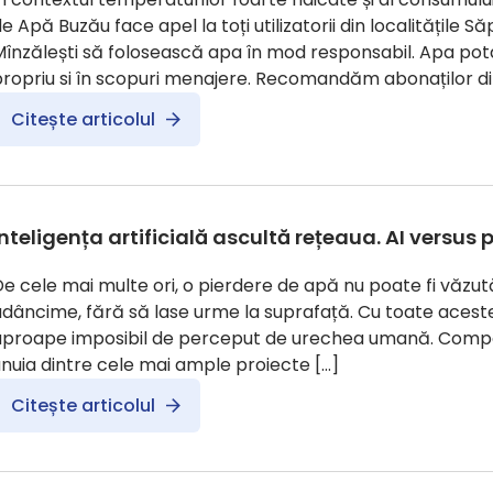
e Apă Buzău face apel la toți utilizatorii din localitățile S
Mînzălești să folosească apa în mod responsabil. Apa pot
ropriu si în scopuri menajere. Recomandăm abonaților din 
Citește articolul
Inteligența artificială ascultă rețeaua. AI versus 
e cele mai multe ori, o pierdere de apă nu poate fi văzută
dâncime, fără să lase urme la suprafață. Cu toate aceste
aproape imposibil de perceput de urechea umană. Comp
nuia dintre cele mai ample proiecte […]
Citește articolul