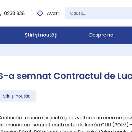
0238 938
Avarii
Știri și noutăți
Despre noi
S-a semnat Contractul de Luc
Știri și noutăți
ontinuăm munca susținută și dezvoltarea în ceea ce prive
5 Ianuarie, am semnat contractul de lucrări CL10 (POIM) – 
âmnicu Sărat, Pătârlagele, Valea Sibiciului, Valea Lupului, 