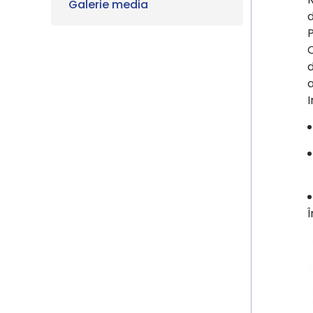
Galerie media
d
P
C
d
I
Î