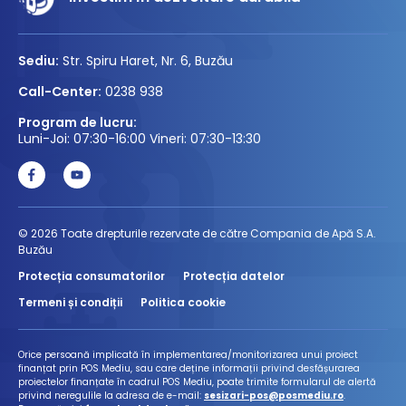
Sediu:
Str. Spiru Haret, Nr. 6, Buzău
Call-Center:
0238 938
Program de lucru:
Luni-Joi: 07:30-16:00 Vineri: 07:30-13:30
© 2026 Toate drepturile rezervate de către Compania de Apă S.A.
Buzău
Protecția consumatorilor
Protecția datelor
Termeni și condiții
Politica cookie
Orice persoană implicată în implementarea/monitorizarea unui proiect
finanțat prin POS Mediu, sau care deține informații privind desfășurarea
proiectelor finanțate în cadrul POS Mediu, poate trimite formularul de alertă
privind neregulile la adresa de e-mail:
sesizari-pos@posmediu.ro
.