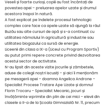
Veseli și foarte curioși, copiii au fost încântați de
povestea apei – preluarea apelor uzate și drumul
acestora înapoi în natură.
A fost explicat pe îndelete procesul tehnologic
complex care face ca apele uzate să ajungă la râul
Buzău sau alte cursuri de apă și s-a continuat cu
utilitatea nămolului în agricultură și industrie sau
utilitatea biogazului ca sursă de energie.
Liceenii din clasa a IX-a (Liceul cu Program Sportiv)
au putut primi repere concrete privind dezvoltarea
acestui sector de activitate.
N-au lipsit din aceste vizite jocurile și zâmbetele,
aduse de colegii noștri iscusiți – și aici îi menționăm
pe mesagerii apei – doamna Angelica Androne –
Specialist Procese Tratare Ape Uzate și domnul
Florin Trocaru – Specialist Mecanic, jocuri și
învățăminte wprimite din plin de cei mici – elevii din
clasele a II-a de la Școala Gimnazială Nr. 11, precum