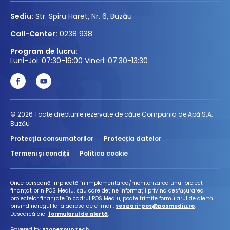
Sediu:
Str. Spiru Haret, Nr. 6, Buzău
Call-Center:
0238 938
Program de lucru:
Luni-Joi: 07:30-16:00 Vineri: 07:30-13:30
© 2026 Toate drepturile rezervate de către Compania de Apă S.A.
Buzău
Protecția consumatorilor
Protecția datelor
Termeni și condiții
Politica cookie
Orice persoană implicată în implementarea/monitorizarea unui proiect
finanțat prin POS Mediu, sau care deține informații privind desfășurarea
proiectelor finanțate în cadrul POS Mediu, poate trimite formularul de alertă
privind neregulile la adresa de e-mail:
sesizari-pos@posmediu.ro
.
Descarcă aici
formularul de alertă
.
Powered by
StoneSoupTech