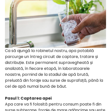
Ca să ajungă la robinetul nostru, apa potabilă
parcurge un întreg circuit de captare, tratare și
distribuție. Este permanent supravegheată și
analizată, în fiecare etapă, în laboratoarele
noastre, pornind de la stadiul de apă brută,
preluată din foraje sau surse de suprafață, până la
cel de apă numai bună de băut.
Pasul 1: Captarea apei
Apa care va fi folosită pentru consum poate fi din
surse subterane, foraje de mare adâncime sau este