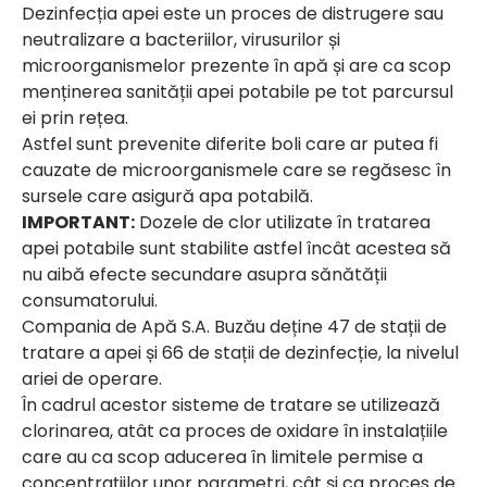
Dezinfecția apei este un proces de distrugere sau
neutralizare a bacteriilor, virusurilor și
microorganismelor prezente în apă și are ca scop
menținerea sanității apei potabile pe tot parcursul
ei prin rețea.
Astfel sunt prevenite diferite boli care ar putea fi
cauzate de microorganismele care se regăsesc în
sursele care asigură apa potabilă.
IMPORTANT:
Dozele de clor utilizate în tratarea
apei potabile sunt stabilite astfel încât acestea să
nu aibă efecte secundare asupra sănătății
consumatorului.
Compania de Apă S.A. Buzău deține 47 de stații de
tratare a apei și 66 de stații de dezinfecție, la nivelul
ariei de operare.
În cadrul acestor sisteme de tratare se utilizează
clorinarea, atât ca proces de oxidare în instalațiile
care au ca scop aducerea în limitele permise a
concentrațiilor unor parametri, cât și ca proces de