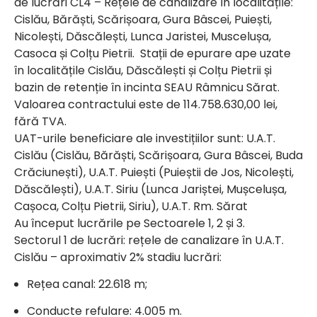
de lucrări CL4 – Rețele de canalizare în localitățile:
Cislău, Bărăști, Scărișoara, Gura Bâscei, Puiești,
Nicolești, Dăscălești, Lunca Jaristei, Muscelușa,
Casoca și Colțu Pietrii. Stații de epurare ape uzate
în localitățile Cislău, Dăscălești și Colțu Pietrii și
bazin de retenție în incinta SEAU Râmnicu Sărat.
Valoarea contractului este de 114.758.630,00 lei,
fără TVA.
UAT-urile beneficiare ale investițiilor sunt: U.A.T.
Cislău (Cislău, Bărăști, Scărișoara, Gura Bâscei, Buda
Crăciunești), U.A.T. Puiești (Puieștii de Jos, Nicolești,
Dăscălești), U.A.T. Siriu (Lunca Jariștei, Mușcelușa,
Cașoca, Colțu Pietrii, Siriu), U.A.T. Rm. Sărat
Au început lucrările pe Sectoarele 1, 2 și 3.
Sectorul 1 de lucrări: rețele de canalizare în U.A.T.
Cislău – aproximativ 2% stadiu lucrări:
Rețea canal: 22.618 m;
Conducte refulare: 4.005 m.