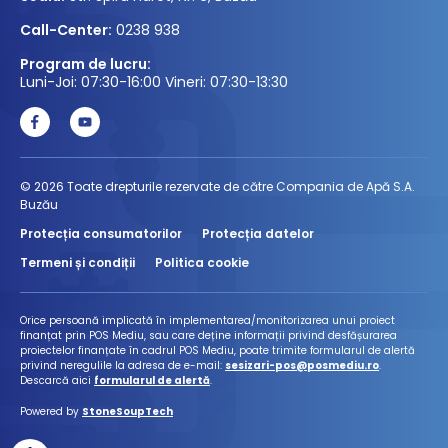
Call-Center:
0238 938
Program de lucru:
Luni-Joi: 07:30-16:00 Vineri: 07:30-13:30
© 2026 Toate drepturile rezervate de către Compania de Apă S.A.
Buzău
Protecția consumatorilor
Protecția datelor
Termeni și condiții
Politica cookie
Orice persoană implicată în implementarea/monitorizarea unui proiect
finanțat prin POS Mediu, sau care deține informații privind desfășurarea
proiectelor finanțate în cadrul POS Mediu, poate trimite formularul de alertă
privind neregulile la adresa de e-mail:
sesizari-pos@posmediu.ro
.
Descarcă aici
formularul de alertă
.
Powered by
StoneSoupTech