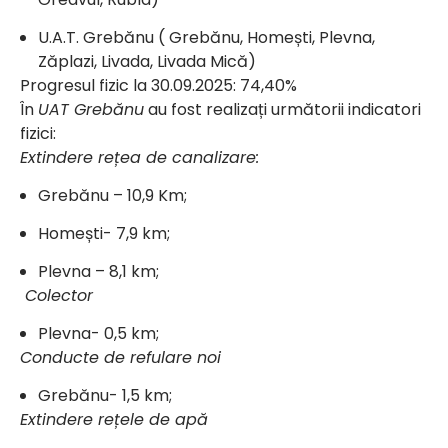
U.A.T. Grebănu ( Grebănu, Homești, Plevna,
Zăplazi, Livada, Livada Mică)
Progresul fizic la 30.09.2025: 74,40%
În
UAT Grebănu
au fost realizați următorii indicatori
fizici:
Extindere rețea de canalizare:
Grebănu – 10,9 Km;
Homești- 7,9 km;
Plevna – 8,1 km;
Colector
Plevna- 0,5 km;
Conducte de refulare noi
Grebănu- 1,5 km;
Extindere rețele de apă