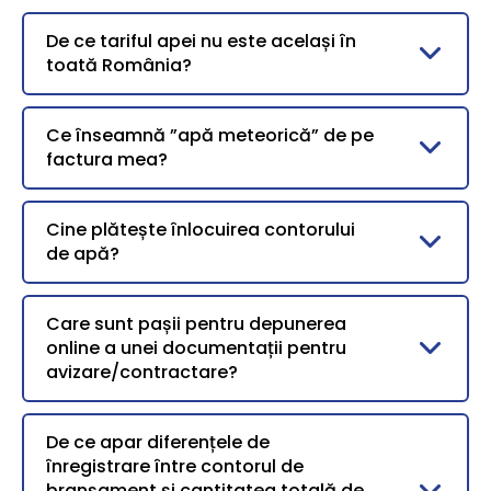
De ce tariful apei nu este același în
toată România?
Ce înseamnă ”apă meteorică” de pe
factura mea?
Cine plătește înlocuirea contorului
de apă?
Care sunt pașii pentru depunerea
online a unei documentații pentru
avizare/contractare?
De ce apar diferențele de
înregistrare între contorul de
branșament și cantitatea totală de