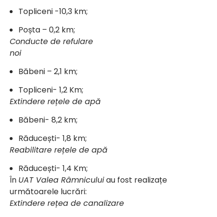
Topliceni -10,3 km;
Poșta – 0,2 km;
Conducte de refulare
noi
Băbeni – 2,1 km;
Topliceni- 1,2 Km;
Extindere rețele de apă
Băbeni- 8,2 km;
Răducești- 1,8 km;
Reabilitare rețele de apă
Răducești- 1,4 Km;
În
UAT Valea Râmnicului
au fost realizațe
următoarele lucrări:
Extindere rețea de canalizare