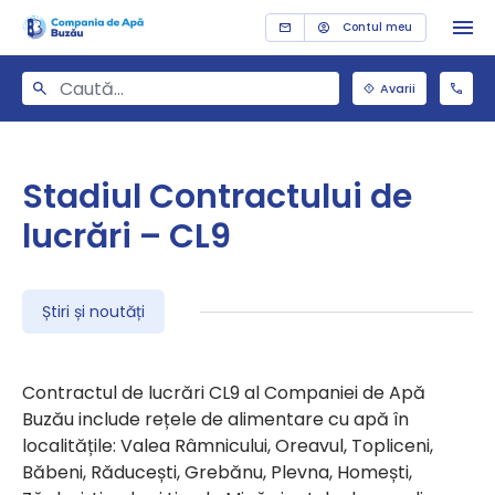
Contul meu
Avarii
Stadiul Contractului de
lucrări – CL9
Știri și noutăți
Contractul de lucrări CL9 al Companiei de Apă
Buzău include rețele de alimentare cu apă în
localitățile: Valea Râmnicului, Oreavul, Topliceni,
Băbeni, Răducești, Grebănu, Plevna, Homești,