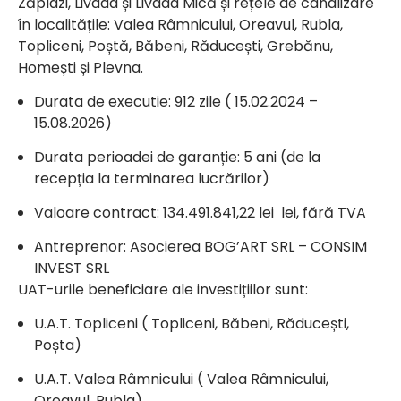
Zăplazi, Livada și Livada Mică și rețele de canalizare
în localitățile: Valea Râmnicului, Oreavul, Rubla,
Topliceni, Poștă, Băbeni, Răducești, Grebănu,
Homești și Plevna.
Durata de executie: 912 zile ( 15.02.2024 –
15.08.2026)
Durata perioadei de garanție: 5 ani (de la
recepția la terminarea lucrărilor)
Valoare contract: 134.491.841,22 lei lei, fără TVA
Antreprenor: Asocierea BOG’ART SRL – CONSIM
INVEST SRL
UAT-urile beneficiare ale investițiilor sunt:
U.A.T. Topliceni ( Topliceni, Băbeni, Răducești,
Poșta)
U.A.T. Valea Râmnicului ( Valea Râmnicului,
Oreavul, Rubla)