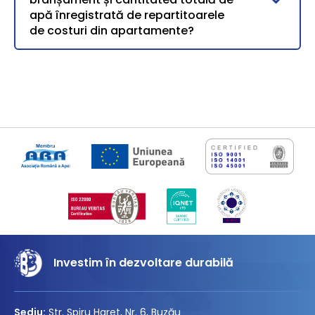
apă înregistrată de repartitoarele
de costuri din apartamente?
Investim în dezvoltare durabilă
Sediu:
Str. Spiru Haret, Nr. 6, Buzău