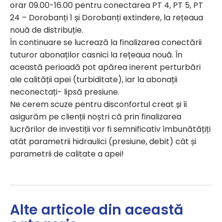
orar 09.00-16.00 pentru conectarea PT 4, PT 5, PT
24 – Dorobanți 1 și Dorobanți extindere, la rețeaua
nouă de distribuție.
În continuare se lucrează la finalizarea conectării
tuturor abonaților casnici la rețeaua nouă. În
această perioadă pot apărea inerent perturbări
ale calității apei (turbiditate), iar la abonații
neconectați- lipsă presiune.
Ne cerem scuze pentru disconfortul creat și îi
asigurăm pe clienții noștri că prin finalizarea
lucrărilor de investiții vor fi semnificativ îmbunătățiți
atât parametrii hidraulici (presiune, debit) cât și
parametrii de calitate a apei!
Alte articole din această