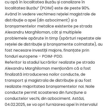
cu apă în localitatea Buzău și canalizare în
localitatea Buzău” (POIM) este de peste 90%.
Având în vedere vechimea rețelei magistrale de
distribuție a apei (din azbociment) și a
branșamentelor metalice existente pe strada
Alexandru Marghiloman, cât și multiplele
problemele apărute în timp (spărturi repetate ale
rețelei de distribuție și branșamente colmatate), au
fost necesare investiții majore, finanțate prin
fonduri europene – POIM-PDD.
Referitor la stadiul lucrărilor realizate pe strada
Alexandru Marghiloman menționăm că a fost
finalizată introducerea noilor conducte, de
transport și magistrala de distribuție și au fost
realizate majoritatea branșamentelor noi. Noile
conducte permit scoaterea din funcțiune a
conductelor vechi, din azbociment. Astăzi,
04.02.2025, se va opri furnizarea apei în intervalul