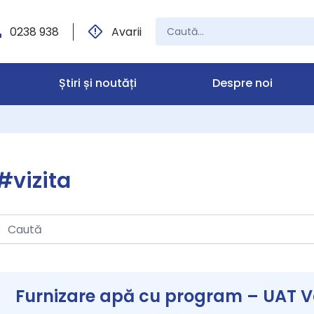
0238 938
Avarii
Știri și noutăți
Despre noi
#vizita
Furnizare apă cu program – UAT Va