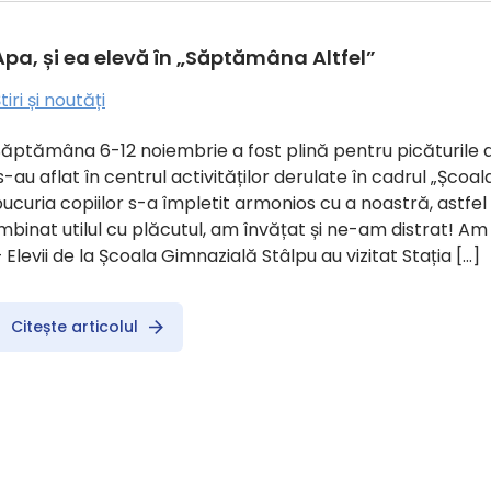
Apa, și ea elevă în „Săptămâna Altfel”
tiri și noutăți
Săptămâna 6-12 noiembrie a fost plină pentru picăturile
-au aflat în centrul activităților derulate în cadrul „Școala 
ucuria copiilor s-a împletit armonios cu a noastră, astfe
mbinat utilul cu plăcutul, am învățat și ne-am distrat! Am
 Elevii de la Școala Gimnazială Stâlpu au vizitat Stația […]
Citește articolul