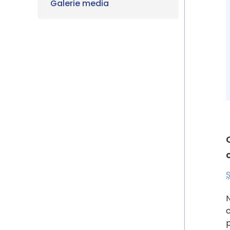
Galerie media
Ș
N
c
p