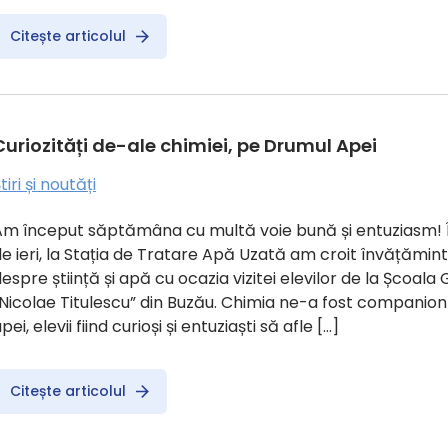
Citește articolul
Curiozități de-ale chimiei, pe Drumul Apei
tiri și noutăți
m început săptămâna cu multă voie bună și entuziasm! În 
e ieri, la Stația de Tratare Apă Uzată am croit învățăminte 
espre știință și apă cu ocazia vizitei elevilor de la Școala
„Nicolae Titulescu” din Buzău. Chimia ne-a fost companio
pei, elevii fiind curioși și entuziaști să afle […]
Citește articolul