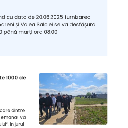
d cu data de 20.06.2025 furnizarea
Modreni și Valea Salciei se va desfășura
 până marți ora 08.00.
te 1000 de
ecare dintre
le emană! Vă
”, în jurul