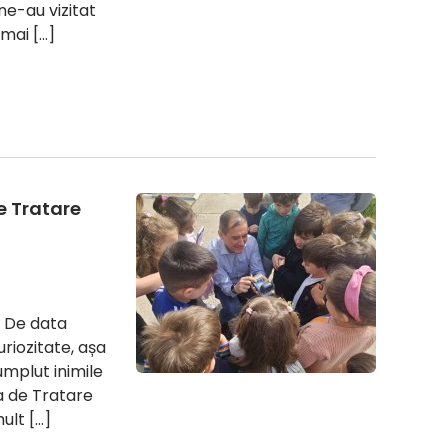
ne-au vizitat
 mai […]
de Tratare
! De data
uriozitate, așa
mplut inimile
ia de Tratare
ult […]