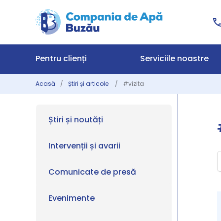
Pentru clienți
Serviciile noastre
Acasă
Știri și articole
#vizita
Știri și noutăți
Intervenții și avarii
Comunicate de presă
Evenimente