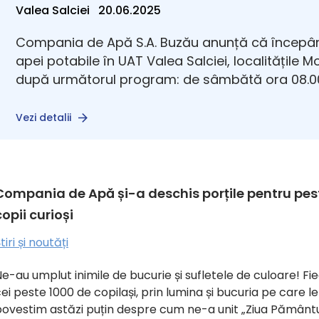
Valea Salciei 20.06.2025
Compania de Apă S.A. Buzău anunță că începân
apei potabile în UAT Valea Salciei, localitățile 
după următorul program: de sâmbătă ora 08.00
Vezi detalii
Compania de Apă și-a deschis porțile pentru pes
copii curioși
tiri și noutăți
e-au umplut inimile de bucurie și sufletele de culoare! Fi
ei peste 1000 de copilași, prin lumina și bucuria pe care 
ovestim astăzi puțin despre cum ne-a unit „Ziua Pământului