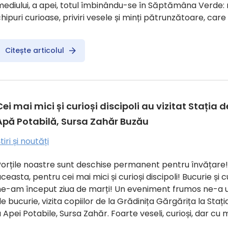
ediului, a apei, totul îmbinându-se în Săptămâna Verde: 
hipuri curioase, priviri vesele și minți pătrunzătoare, care
Citește articolul
Cei mai mici și curioși discipoli au vizitat Stația 
Apă Potabilă, Sursa Zahăr Buzău
tiri și noutăți
Porțile noastre sunt deschise permanent pentru învățare
ceasta, pentru cei mai mici și curioși discipoli! Bucurie și c
ne-am început ziua de marți! Un eveniment frumos ne-a u
e bucurie, vizita copiilor de la Grădinița Gărgărița la Staț
 Apei Potabile, Sursa Zahăr. Foarte veseli, curioși, dar cu m