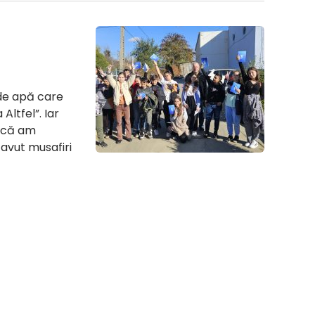
 de apă care
Altfel”. Iar
l că am
 avut musafiri