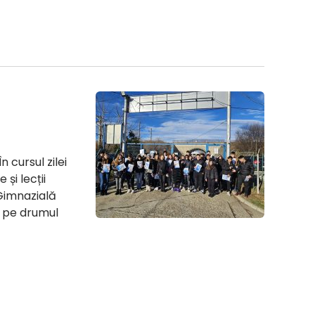
cursul zilei
și lecții
 Gimnazială
n pe drumul