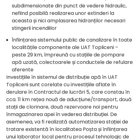
subdimensionate din punct de vedere hidraulic,
nefiind posibilă realizarea unor extinderi la
aceasta și nici amplasarea hidranților necesari
stingerii incendiilor
Înființarea sistemului public de canalizare în toate
localitățile componente ale UAT Topliceni –
peste 29 km, împreună cu stațiile de pompare
apă uzată, colectoarele și conductele de refulare
aferente
Investițiile în sistemul de distribuție apă în UAT
Topliceni sunt corelate cu investițiile aflate în
derulare în Contractul de lucrări 5, care constau în
cca. 11 km rețea nouă de aducțiune/transport, două
stații de clorinare, două rezervoare noi pentru
înmagazinarea apei în vederea distribuției. De
asemenea, va fi realizată automatizarea stației de
tratare existentă în localitatea Poșta și înființarea
unui laborator local pentru procesul tehnologic de