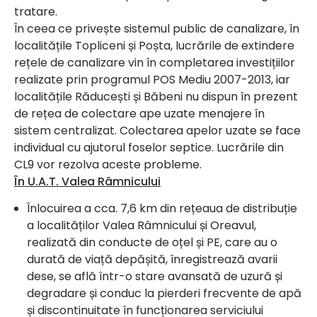
tratare.
În ceea ce privește sistemul public de canalizare, în
localitățile Topliceni și Poșta, lucrările de extindere
rețele de canalizare vin în completarea investițiilor
realizate prin programul POS Mediu 2007-2013, iar
localitățile Răducești și Băbeni nu dispun în prezent
de rețea de colectare ape uzate menajere în
sistem centralizat. Colectarea apelor uzate se face
individual cu ajutorul foselor septice. Lucrările din
CL9 vor rezolva aceste probleme.
În U.A.T. Valea Râmnicului
Înlocuirea a cca. 7,6 km din rețeaua de distribuție
a localităților Valea Râmnicului și Oreavul,
realizată din conducte de oțel și PE, care au o
durată de viață depășită, înregistrează avarii
dese, se află într-o stare avansată de uzură și
degradare și conduc la pierderi frecvente de apă
și discontinuitate în funcționarea serviciului