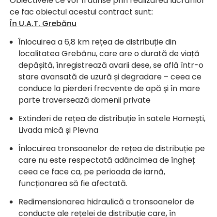
Obiectivele ce vor fi atinse prin realizarea lucrărilor
ce fac obiectul acestui contract sunt
:
În U.A.T. Grebănu
Înlocuirea a 6,8 km rețea de distribuție din
localitatea Grebănu, care are o durată de viață
depășită, înregistrează avarii dese, se află într-o
stare avansată de uzură și degradare – ceea ce
conduce la pierderi frecvente de apă și în mare
parte traversează domenii private
Extinderi de rețea de distribuție în satele Homești,
Livada mică și Plevna
Înlocuirea tronsoanelor de rețea de distribuție pe
care nu este respectată adâncimea de îngheț
ceea ce face ca, pe perioada de iarnă,
funcționarea să fie afectată.
Redimensionarea hidraulică a tronsoanelor de
conducte ale rețelei de distribuție care, în