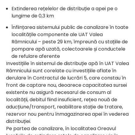
Extinderea rețelelor de distribuție a apei pe o
lungime de 0,3 km
Înființarea sistemului public de canalizare în toate
localitățile componente ale UAT Valea
Râmnicului – peste 29 km, împreună cu stațiile de
pompare apă uzată, colectoarele și conductele
de refulare aferente
Investițiile în sistemul de distribuție apă în UAT Valea
Râmnicului sunt corelate cu investițiile aflate în
derulare în Contractul de lucrări 5, care constau în
front de captare nou, deoarece capacitatea sursei
existente nu asigură necesarul de consum al
localității, debitul fiind insuficient, rețea nouă de
aducțiune/transport, reabilitare stație de tratare,
rezervor nou pentru înmagazinarea apei în vederea
distribuției.
Pe partea de canalizare, în localitatea Oreavul