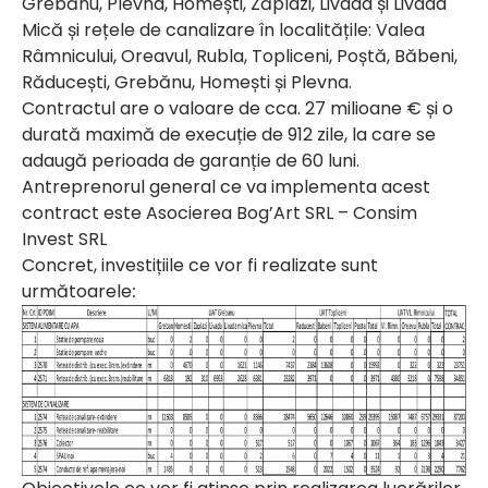
Grebănu, Plevna, Homești, Zăplazi, Livada și Livada
Mică și rețele de canalizare în localitățile: Valea
Râmnicului, Oreavul, Rubla, Topliceni, Poștă, Băbeni,
Răducești, Grebănu, Homești și Plevna.
Contractul are o valoare de cca. 27 milioane € și o
durată maximă de execuție de 912 zile, la care se
adaugă perioada de garanție de 60 luni.
Antreprenorul general ce va implementa acest
contract este Asocierea Bog’Art SRL – Consim
Invest SRL
Concret, investițiile ce vor fi realizate sunt
următoarele
: