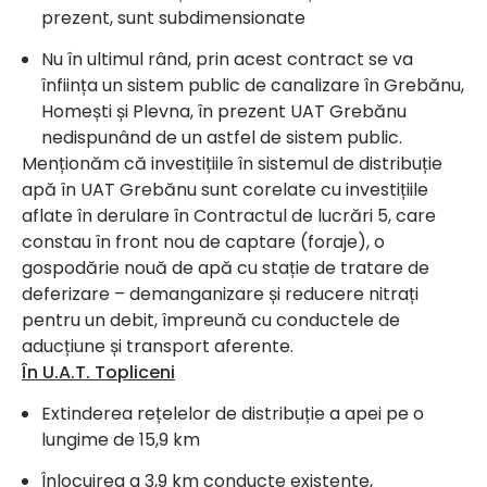
prezent, sunt subdimensionate
Nu în ultimul rând, prin acest contract se va
înființa un sistem public de canalizare în Grebănu,
Homești și Plevna, în prezent UAT Grebănu
nedispunând de un astfel de sistem public.
Menționăm că investițiile în sistemul de distribuție
apă în UAT Grebănu sunt corelate cu investițiile
aflate în derulare în Contractul de lucrări 5, care
constau în front nou de captare (foraje), o
gospodărie nouă de apă cu stație de tratare de
deferizare – demanganizare și reducere nitrați
pentru un debit, împreună cu conductele de
aducțiune și transport aferente.
În U.A.T. Topliceni
Extinderea rețelelor de distribuție a apei pe o
lungime de 15,9 km
Înlocuirea a 3,9 km conducte existente,