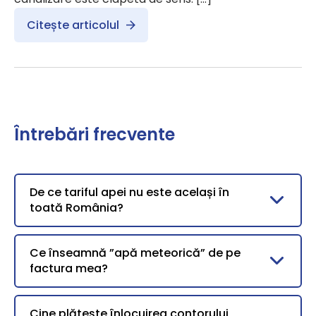
Citește articolul
Întrebări frecvente
De ce tariful apei nu este același în
toată România?
Ce înseamnă ”apă meteorică” de pe
factura mea?
Cine plătește înlocuirea contorului